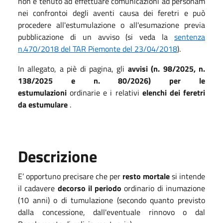
non è tenuto ad effettuare comunicazioni ad personam
nei confrontoi degli aventi causa dei feretri e può
procedere all'estumulazione o all'esumazione previa
pubblicazione di un avviso (si veda la
sentenza
n.470/2018 del TAR Piemonte del 23/04/2018
).
In allegato, a piè di pagina, gli
avvisi (n. 98/2025, n.
138/2025 e n. 80/2026) per le
estumulazioni
ordinarie e
i relativi
elenchi dei feretri
da estumulare
.
Descrizione
E’ opportuno precisare che per
resto mortale
si intende
il cadavere
decorso il periodo
ordinario di inumazione
(10 anni) o di tumulazione (secondo quanto previsto
dalla concessione, dall'eventuale rinnovo o dal